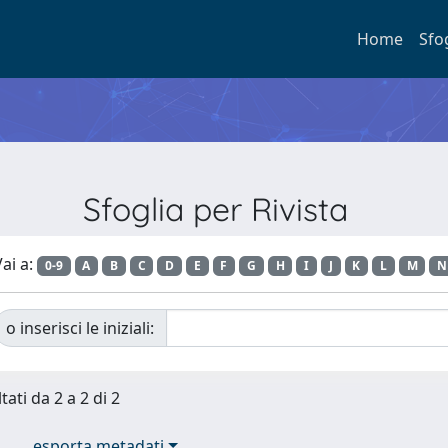
Home
Sfo
Sfoglia per Rivista
ai a:
0-9
A
B
C
D
E
F
G
H
I
J
K
L
M
N
o inserisci le iniziali:
tati da 2 a 2 di 2
esporta metadati