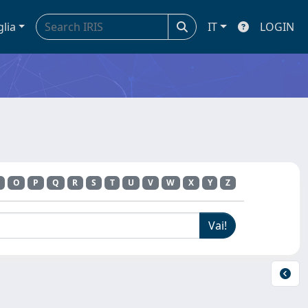
glia
IT
LOGIN
O
P
Q
R
S
T
U
V
W
X
Y
Z