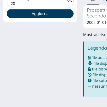
Prospetti
Seconda 
2002-01-01
Mostrati risul
Legenda
file ad 
file dis
file disp
file disp
file sot
nessun f