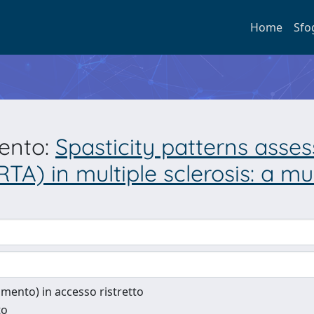
Home
Sfo
mento:
Spasticity patterns asse
A) in multiple sclerosis: a mu
cumento) in accesso ristretto
to