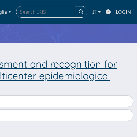
glia
IT
LOGIN
ssment and recognition for
lticenter epidemiological