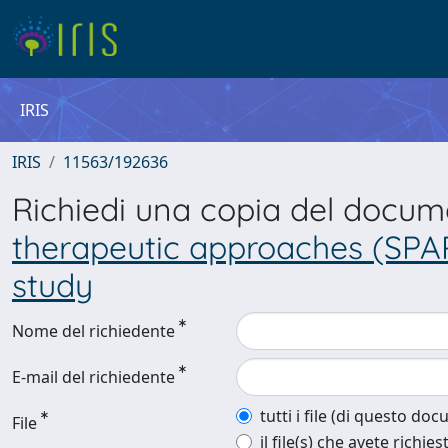
IRIS
IRIS
11563/192636
Richiedi una copia del docu
therapeutic approaches (SPART
study
Nome del richiedente
E-mail del richiedente
tutti i file (di questo do
File
il file(s) che avete richies