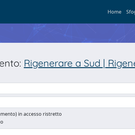
Home
Sfo
mento:
Rigenerare a Sud | Rigene
cumento) in accesso ristretto
to