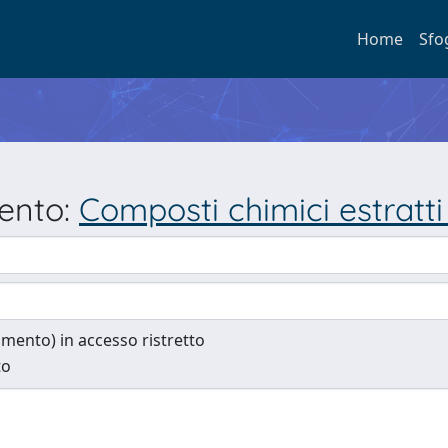
Home
Sfo
mento:
Composti chimici estratti
cumento) in accesso ristretto
to