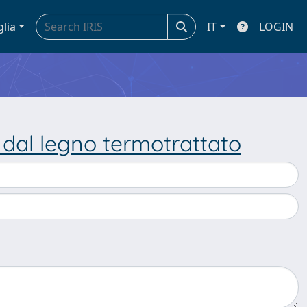
glia
IT
LOGIN
 dal legno termotrattato