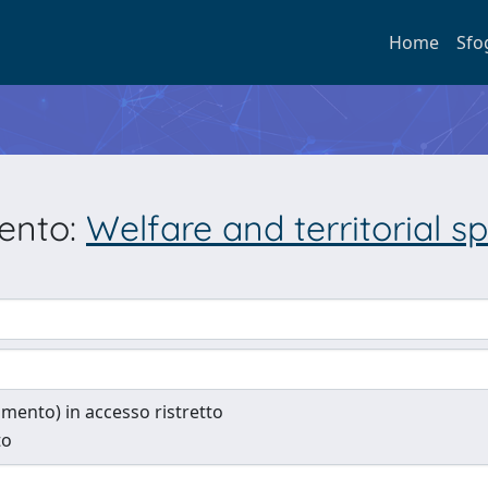
Home
Sfo
mento:
Welfare and territorial sp
cumento) in accesso ristretto
to