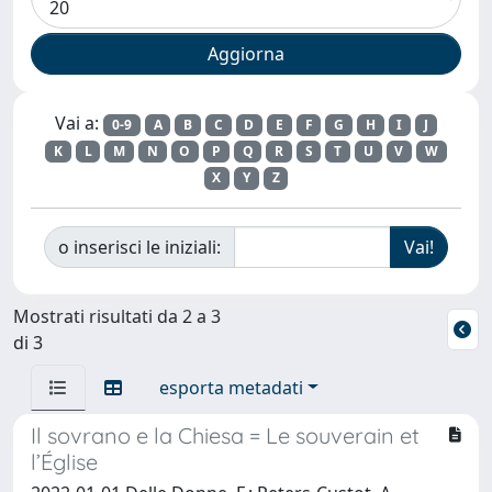
Vai a:
0-9
A
B
C
D
E
F
G
H
I
J
K
L
M
N
O
P
Q
R
S
T
U
V
W
X
Y
Z
o inserisci le iniziali:
Mostrati risultati da 2 a 3
di 3
esporta metadati
Il sovrano e la Chiesa = Le souverain et
l’Église