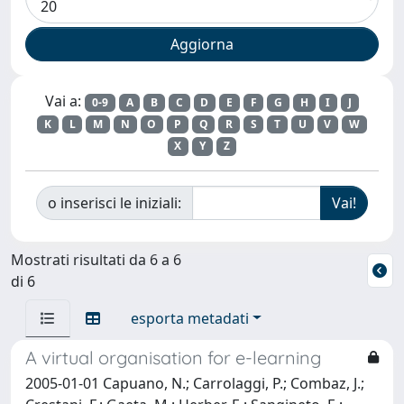
Vai a:
0-9
A
B
C
D
E
F
G
H
I
J
K
L
M
N
O
P
Q
R
S
T
U
V
W
X
Y
Z
o inserisci le iniziali:
Mostrati risultati da 6 a 6
di 6
esporta metadati
A virtual organisation for e-learning
2005-01-01 Capuano, N.; Carrolaggi, P.; Combaz, J.;