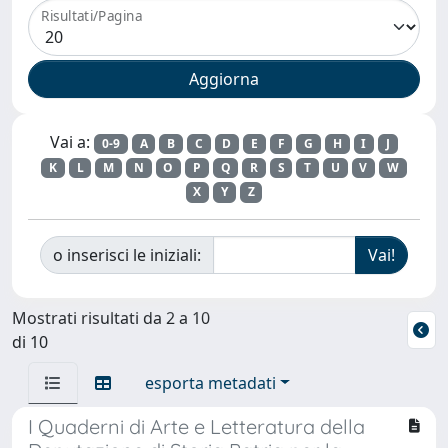
Risultati/Pagina
Vai a:
0-9
A
B
C
D
E
F
G
H
I
J
K
L
M
N
O
P
Q
R
S
T
U
V
W
X
Y
Z
o inserisci le iniziali:
Mostrati risultati da 2 a 10
di 10
esporta metadati
I Quaderni di Arte e Letteratura della