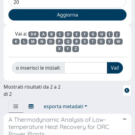
Vai a:
0-9
A
B
C
D
E
F
G
H
I
J
K
L
M
N
O
P
Q
R
S
T
U
V
W
X
Y
Z
o inserisci le iniziali:
Mostrati risultati da 2 a 2
di 2
esporta metadati
A Thermodynamic Analysis of Low-
temperature Heat Recovery for ORC
Power Plants