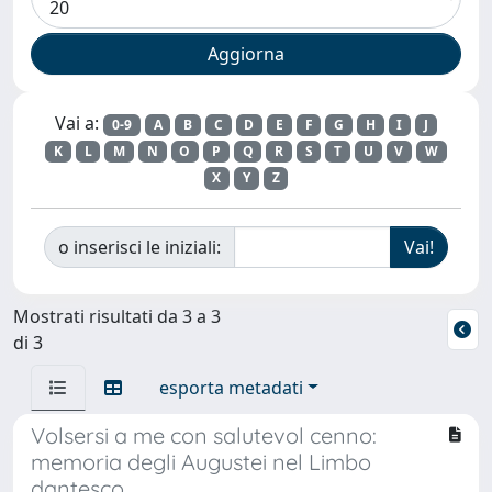
Vai a:
0-9
A
B
C
D
E
F
G
H
I
J
K
L
M
N
O
P
Q
R
S
T
U
V
W
X
Y
Z
o inserisci le iniziali:
Mostrati risultati da 3 a 3
di 3
esporta metadati
Volsersi a me con salutevol cenno:
memoria degli Augustei nel Limbo
dantesco.