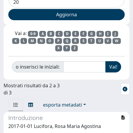
Vai a:
0-9
A
B
C
D
E
F
G
H
I
J
K
L
M
N
O
P
Q
R
S
T
U
V
W
X
Y
Z
o inserisci le iniziali:
Mostrati risultati da 2 a 3
di 3
esporta metadati
Introduzione
2017-01-01 Lucifora, Rosa Maria Agostina