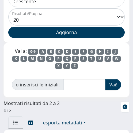
Risultati/Pagina
Vai a:
0-9
A
B
C
D
E
F
G
H
I
J
K
L
M
N
O
P
Q
R
S
T
U
V
W
X
Y
Z
o inserisci le iniziali:
Mostrati risultati da 2 a 2
di 2
esporta metadati