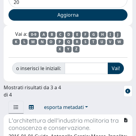
Vai a:
0-9
A
B
C
D
E
F
G
H
I
J
K
L
M
N
O
P
Q
R
S
T
U
V
W
X
Y
Z
o inserisci le iniziali:
Mostrati risultati da 3 a 4
di 4
esporta metadati
L'architettura dell'industria molitoria tra
conoscenza e conservazione.