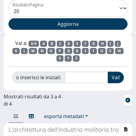
Risultati/Pagina
Vai a:
0-9
A
B
C
D
E
F
G
H
I
J
K
L
M
N
O
P
Q
R
S
T
U
V
W
X
Y
Z
o inserisci le iniziali:
Mostrati risultati da 3 a 4
di 4
esporta metadati
L'architettura dell'industria molitoria tra