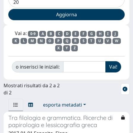
Vai a:
0-9
A
B
C
D
E
F
G
H
I
J
K
L
M
N
O
P
Q
R
S
T
U
V
W
X
Y
Z
o inserisci le iniziali:
Mostrati risultati da 2 a 2
di 2
esporta metadati
Tra filologia e grammatica. Ricerche di
papirologia e lessicografia greca