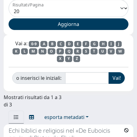
Risultati/Pagina
Vai a:
0-9
A
B
C
D
E
F
G
H
I
J
K
L
M
N
O
P
Q
R
S
T
U
V
W
X
Y
Z
o inserisci le iniziali:
Mostrati risultati da 1 a 3
di 3
esporta metadati
Echi biblici e religiosi nel «De Euboicis