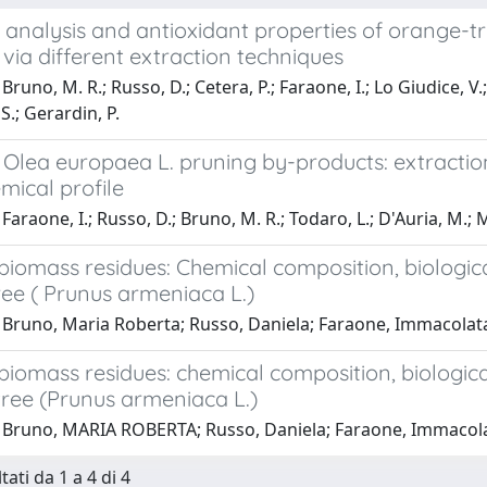
analysis and antioxidant properties of orange-tre
via different extraction techniques
runo, M. R.; Russo, D.; Cetera, P.; Faraone, I.; Lo Giudice, V.; Mi
.; Gerardin, P.
Olea europaea L. pruning by-products: extraction 
mical profile
araone, I.; Russo, D.; Bruno, M. R.; Todaro, L.; D'Auria, M.; Mi
iomass residues: Chemical composition, biologica
ree ( Prunus armeniaca L.)
Bruno, Maria Roberta; Russo, Daniela; Faraone, Immacolata; D
iomass residues: chemical composition, biologica
tree (Prunus armeniaca L.)
Bruno, MARIA ROBERTA; Russo, Daniela; Faraone, Immacolata;
tati da 1 a 4 di 4