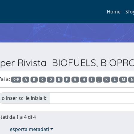
Home
Sfo
a per Rivista BIOFUELS, BIOP
ai a:
0-9
A
B
C
D
E
F
G
H
I
J
K
L
M
N
o inserisci le iniziali:
tati da 1 a 4 di 4
esporta metadati