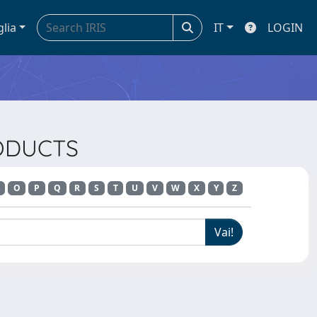
glia
IT
LOGIN
RODUCTS
O
P
Q
R
S
T
U
V
W
X
Y
Z