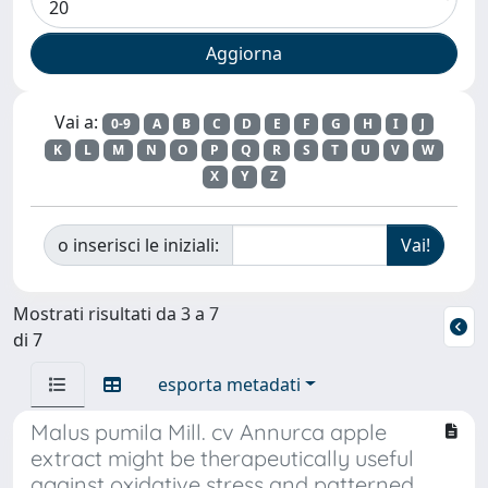
Vai a:
0-9
A
B
C
D
E
F
G
H
I
J
K
L
M
N
O
P
Q
R
S
T
U
V
W
X
Y
Z
o inserisci le iniziali:
Mostrati risultati da 3 a 7
di 7
esporta metadati
Malus pumila Mill. cv Annurca apple
extract might be therapeutically useful
against oxidative stress and patterned