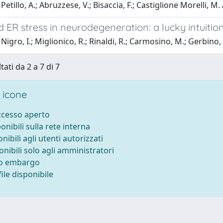
etillo, A.; Abruzzese, V.; Bisaccia, F.; Castiglione Morelli, M. 
ER stress in neurodegeneration: a lucky intuition
Nigro, I.; Miglionico, R.; Rinaldi, R.; Carmosino, M.; Gerbino, 
tati da 2 a 7 di 7
 icone
accesso aperto
ponibili sulla rete interna
onibili agli utenti autorizzati
onibili solo agli amministratori
to embargo
ile disponibile