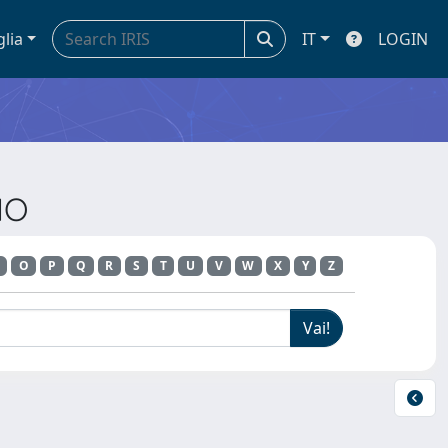
glia
IT
LOGIN
IO
O
P
Q
R
S
T
U
V
W
X
Y
Z