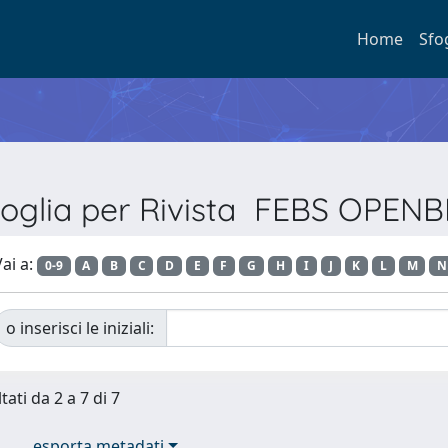
Home
Sfo
foglia per Rivista FEBS OPENB
ai a:
0-9
A
B
C
D
E
F
G
H
I
J
K
L
M
N
o inserisci le iniziali:
tati da 2 a 7 di 7
esporta metadati