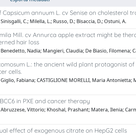
f Capsicum annuum L. cv Senise on cholesterol tr
inisgalli, C.; Milella, L.; Russo, D.; Bisaccia, D.; Ostuni, A.
ila Mill. cv Annurca apple extract might be thera
rned hair loss
Benedetto, Nadia; Mangieri, Claudia; De Biasio, Filomena; Car
omosum L.: the ancient wild plant protagonist of 
er cells.
Giglio, Fabiana; CASTIGLIONE MORELLI, Maria Antonietta; Mat
ABCC6 in PXE and cancer therapy
Abruzzese, Vittorio; Khoshal, Prashant; Matera, Ilenia; Carmo
al effect of exogenous citrate on HepG2 cells