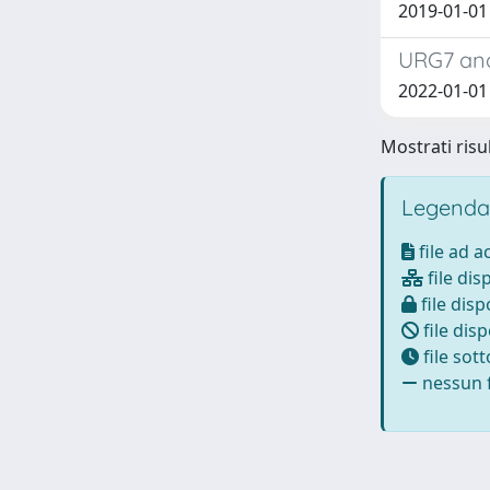
2019-01-01 P
URG7 and 
2022-01-01 
Mostrati risul
Legenda
file ad 
file dis
file disp
file disp
file sot
nessun f