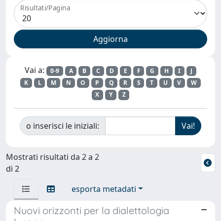
Risultati/Pagina
Vai a:
0-9
A
B
C
D
E
F
G
H
I
J
K
L
M
N
O
P
Q
R
S
T
U
V
W
X
Y
Z
o inserisci le iniziali:
Mostrati risultati da 2 a 2
di 2
esporta metadati
Nuovi orizzonti per la dialettologia