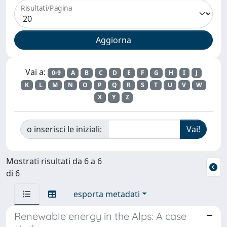
Risultati/Pagina
Vai a:
0-9
A
B
C
D
E
F
G
H
I
J
K
L
M
N
O
P
Q
R
S
T
U
V
W
X
Y
Z
o inserisci le iniziali:
Mostrati risultati da 6 a 6
di 6
esporta metadati
Renewable energy in the Alps: A case