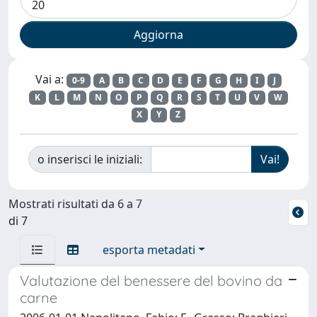
Vai a:
0-9
A
B
C
D
E
F
G
H
I
J
K
L
M
N
O
P
Q
R
S
T
U
V
W
X
Y
Z
o inserisci le iniziali:
Mostrati risultati da 6 a 7
di 7
esporta metadati
Valutazione del benessere del bovino da
carne