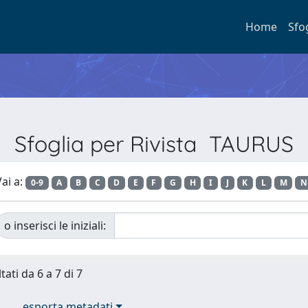
Home
Sfo
Sfoglia per Rivista TAURUS
ai a:
0-9
A
B
C
D
E
F
G
H
I
J
K
L
M
N
o inserisci le iniziali:
tati da 6 a 7 di 7
esporta metadati