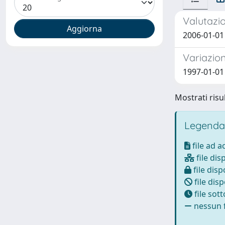
Valutazi
2006-01-01 
Variazion
1997-01-01 
Mostrati risul
Legenda
file ad 
file dis
file disp
file disp
file sot
nessun f