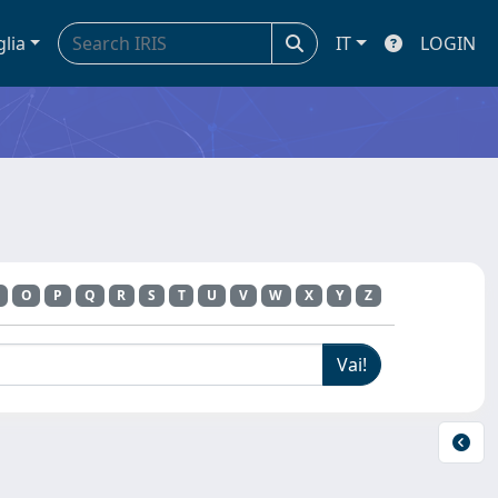
glia
IT
LOGIN
O
P
Q
R
S
T
U
V
W
X
Y
Z