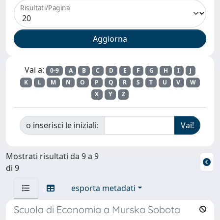
Risultati/Pagina
Vai a:
0-9
A
B
C
D
E
F
G
H
I
J
K
L
M
N
O
P
Q
R
S
T
U
V
W
X
Y
Z
o inserisci le iniziali:
Mostrati risultati da 9 a 9
di 9
esporta metadati
Scuola di Economia a Murska Sobota