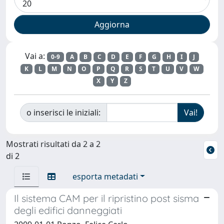
Vai a:
0-9
A
B
C
D
E
F
G
H
I
J
K
L
M
N
O
P
Q
R
S
T
U
V
W
X
Y
Z
o inserisci le iniziali:
Mostrati risultati da 2 a 2
di 2
esporta metadati
Il sistema CAM per il ripristino post sisma
degli edifici danneggiati