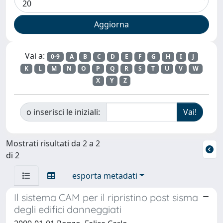
Vai a:
0-9
A
B
C
D
E
F
G
H
I
J
K
L
M
N
O
P
Q
R
S
T
U
V
W
X
Y
Z
o inserisci le iniziali:
Mostrati risultati da 2 a 2
di 2
esporta metadati
Il sistema CAM per il ripristino post sisma
degli edifici danneggiati