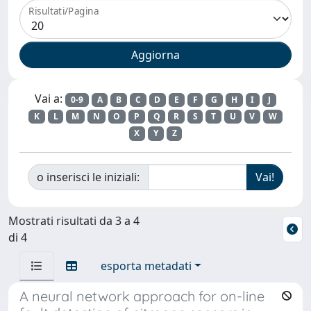
Risultati/Pagina
Vai a:
0-9
A
B
C
D
E
F
G
H
I
J
K
L
M
N
O
P
Q
R
S
T
U
V
W
X
Y
Z
o inserisci le iniziali:
Mostrati risultati da 3 a 4
di 4
esporta metadati
A neural network approach for on-line