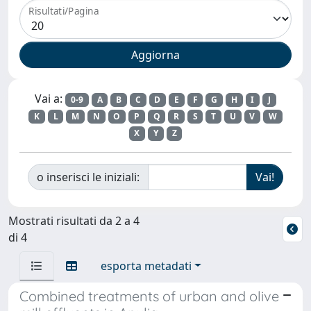
Risultati/Pagina
Vai a:
0-9
A
B
C
D
E
F
G
H
I
J
K
L
M
N
O
P
Q
R
S
T
U
V
W
X
Y
Z
o inserisci le iniziali:
Mostrati risultati da 2 a 4
di 4
esporta metadati
Combined treatments of urban and olive