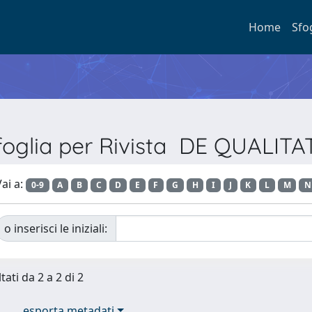
Home
Sfo
foglia per Rivista DE QUALITA
ai a:
0-9
A
B
C
D
E
F
G
H
I
J
K
L
M
N
o inserisci le iniziali:
tati da 2 a 2 di 2
esporta metadati