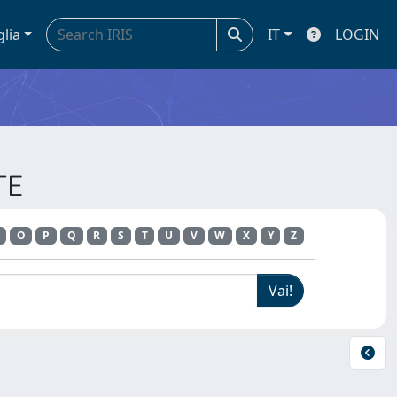
glia
IT
LOGIN
TE
O
P
Q
R
S
T
U
V
W
X
Y
Z