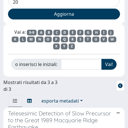
Vai a:
0-9
A
B
C
D
E
F
G
H
I
J
K
L
M
N
O
P
Q
R
S
T
U
V
W
X
Y
Z
o inserisci le iniziali:
Mostrati risultati da 3 a 3
di 3
esporta metadati
Telesesimic Detection of Slow Precursor
to the Great 1989 Macquarie Ridge
Earthquake