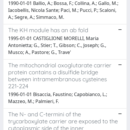
1990-01-01 Ballio, A.; Bossa, F.; Collina, A.; Gallo, M.;
Iacobellis, Nicola Sante; Paci, M.; Pucci, P.; Scaloni,
A.; Segre, A.; Simmaco, M.
The KH module has an ab fold
1995-01-01 CASTIGLIONE MORELLI, Maria
Antonietta; G., Stier; T., Gibson; C., Joseph; G.,
Musco; A., Pastore; G., Trave'
The mitochondrial oxoglutarate carrier
protein contains a disulfide bridge
between intramembranous cysteines
221-224
1996-01-01 Bisaccia, Faustino; Capobianco, L.;
Mazzeo, M.; Palmieri, F.
The N- and C-termini of the
trycarboxylate carrier are exposed to the
cytoplasmic side of the inner