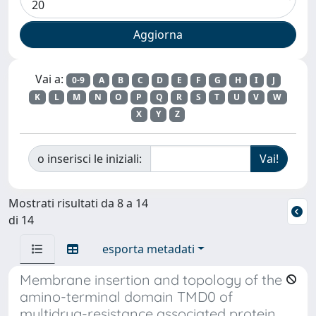
Vai a:
0-9
A
B
C
D
E
F
G
H
I
J
K
L
M
N
O
P
Q
R
S
T
U
V
W
X
Y
Z
o inserisci le iniziali:
Mostrati risultati da 8 a 14
di 14
esporta metadati
Membrane insertion and topology of the
amino-terminal domain TMD0 of
multidrug-resistance associated protein