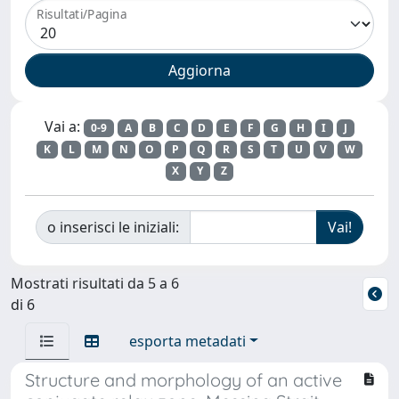
Risultati/Pagina
Vai a:
0-9
A
B
C
D
E
F
G
H
I
J
K
L
M
N
O
P
Q
R
S
T
U
V
W
X
Y
Z
o inserisci le iniziali:
Mostrati risultati da 5 a 6
di 6
esporta metadati
Structure and morphology of an active