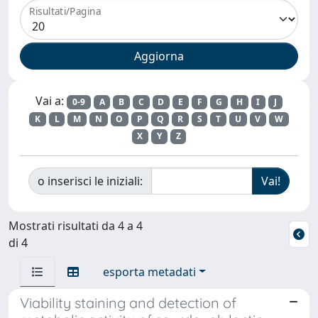
Risultati/Pagina
Vai a:
0-9
A
B
C
D
E
F
G
H
I
J
K
L
M
N
O
P
Q
R
S
T
U
V
W
X
Y
Z
o inserisci le iniziali:
Mostrati risultati da 4 a 4
di 4
esporta metadati
Viability staining and detection of