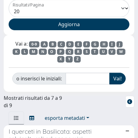
Risultati/Pagina
Vai a:
0-9
A
B
C
D
E
F
G
H
I
J
K
L
M
N
O
P
Q
R
S
T
U
V
W
X
Y
Z
o inserisci le iniziali:
Mostrati risultati da 7 a 9
di 9
esporta metadati
I querceti in Basilicata: aspetti