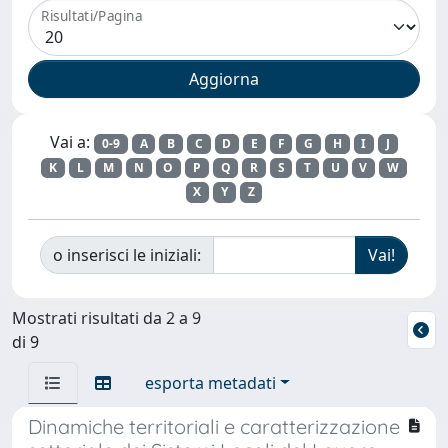
Risultati/Pagina
Vai a:
0-9
A
B
C
D
E
F
G
H
I
J
K
L
M
N
O
P
Q
R
S
T
U
V
W
X
Y
Z
o inserisci le iniziali:
Mostrati risultati da 2 a 9
di 9
esporta metadati
Dinamiche territoriali e caratterizzazione