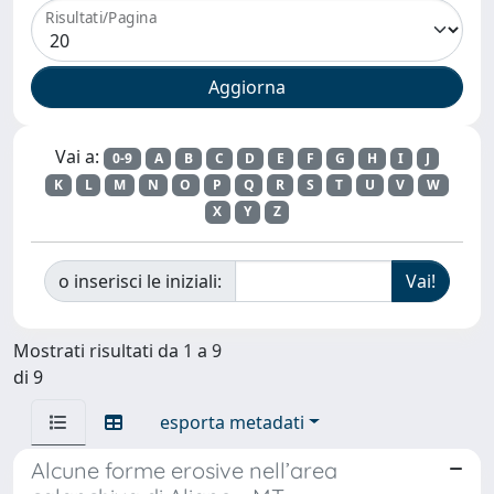
Risultati/Pagina
Vai a:
0-9
A
B
C
D
E
F
G
H
I
J
K
L
M
N
O
P
Q
R
S
T
U
V
W
X
Y
Z
o inserisci le iniziali:
Mostrati risultati da 1 a 9
di 9
esporta metadati
Alcune forme erosive nell’area