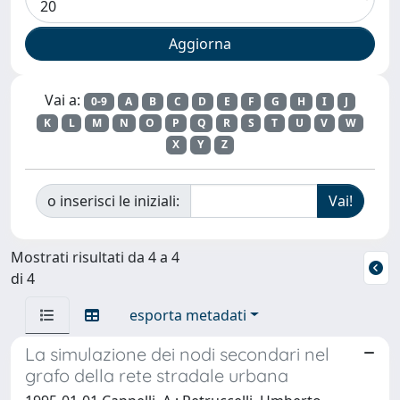
Vai a:
0-9
A
B
C
D
E
F
G
H
I
J
K
L
M
N
O
P
Q
R
S
T
U
V
W
X
Y
Z
o inserisci le iniziali:
Mostrati risultati da 4 a 4
di 4
esporta metadati
La simulazione dei nodi secondari nel
grafo della rete stradale urbana