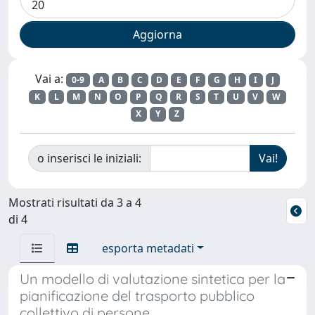
Vai a:
0-9
A
B
C
D
E
F
G
H
I
J
K
L
M
N
O
P
Q
R
S
T
U
V
W
X
Y
Z
o inserisci le iniziali:
Mostrati risultati da 3 a 4
di 4
esporta metadati
Un modello di valutazione sintetica per la
pianificazione del trasporto pubblico
collettivo di persone