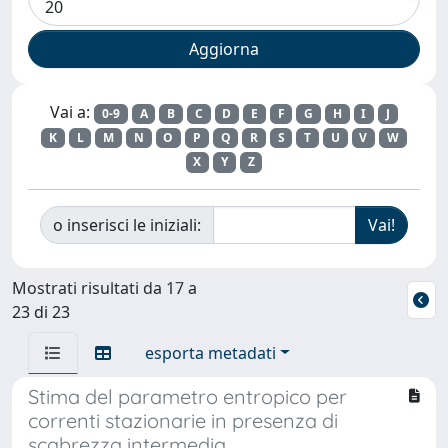
Vai a:
0-9
A
B
C
D
E
F
G
H
I
J
K
L
M
N
O
P
Q
R
S
T
U
V
W
X
Y
Z
o inserisci le iniziali:
Mostrati risultati da 17 a
23 di 23
esporta metadati
Stima del parametro entropico per
correnti stazionarie in presenza di
scabrezza intermedia