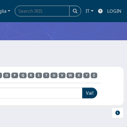
glia
IT
LOGIN
O
P
Q
R
S
T
U
V
W
X
Y
Z