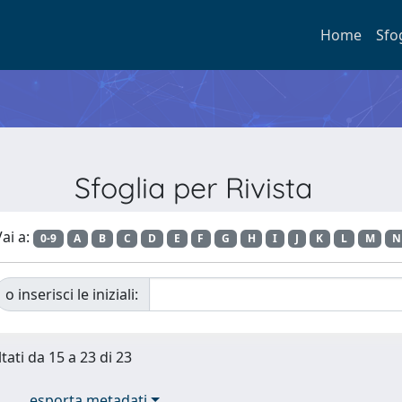
Home
Sfo
Sfoglia per Rivista
ai a:
0-9
A
B
C
D
E
F
G
H
I
J
K
L
M
N
o inserisci le iniziali:
tati da 15 a 23 di 23
esporta metadati