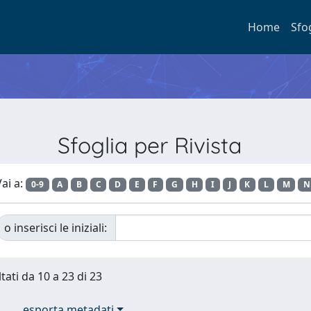
Home
Sfo
Sfoglia per Rivista
ai a:
0-9
A
B
C
D
E
F
G
H
I
J
K
L
M
N
o inserisci le iniziali:
tati da 10 a 23 di 23
esporta metadati