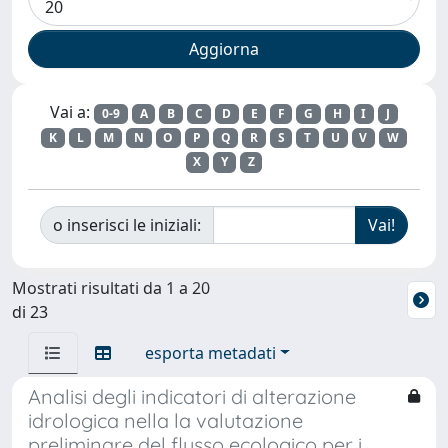
Vai a:
0-9
A
B
C
D
E
F
G
H
I
J
K
L
M
N
O
P
Q
R
S
T
U
V
W
X
Y
Z
o inserisci le iniziali:
Mostrati risultati da 1 a 20
di 23
esporta metadati
Analisi degli indicatori di alterazione
idrologica nella la valutazione
preliminare del flusso ecologico per i