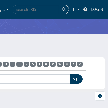
glia
IT
LOGIN
O
P
Q
R
S
T
U
V
W
X
Y
Z