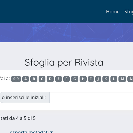
Home
Sfo
Sfoglia per Rivista
ai a:
0-9
A
B
C
D
E
F
G
H
I
J
K
L
M
N
o inserisci le iniziali:
tati da 4 a 5 di 5
esporta metadati