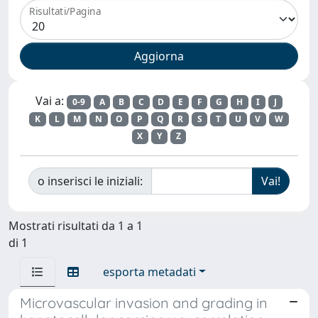
Risultati/Pagina
Vai a:
0-9
A
B
C
D
E
F
G
H
I
J
K
L
M
N
O
P
Q
R
S
T
U
V
W
X
Y
Z
o inserisci le iniziali:
Mostrati risultati da 1 a 1
di 1
esporta metadati
Microvascular invasion and grading in