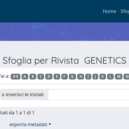
Home
Sfo
Sfoglia per Rivista GENETICS
ai a:
0-9
A
B
C
D
E
F
G
H
I
J
K
L
M
N
o inserisci le iniziali:
tati da 1 a 1 di 1
esporta metadati