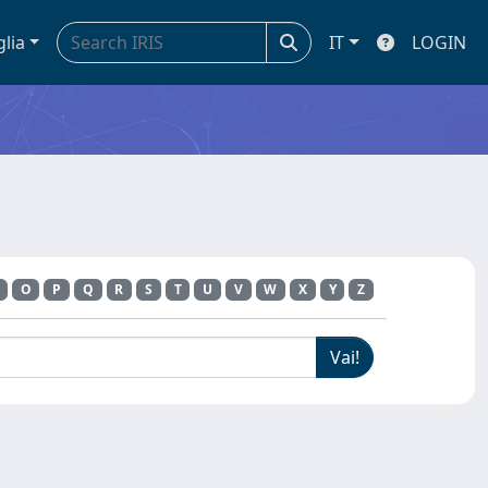
glia
IT
LOGIN
O
P
Q
R
S
T
U
V
W
X
Y
Z