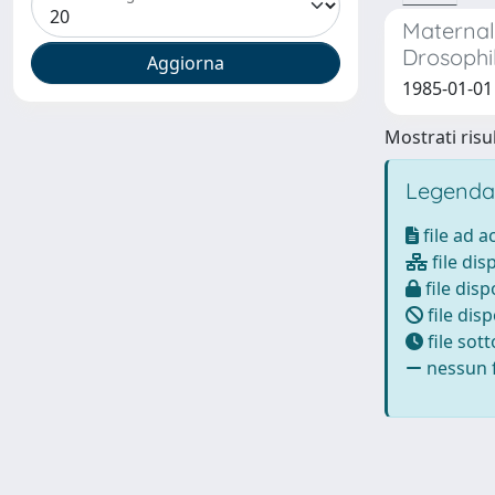
Maternal
Drosophi
1985-01-01 
Mostrati risul
Legenda
file ad 
file dis
file disp
file disp
file sot
nessun f