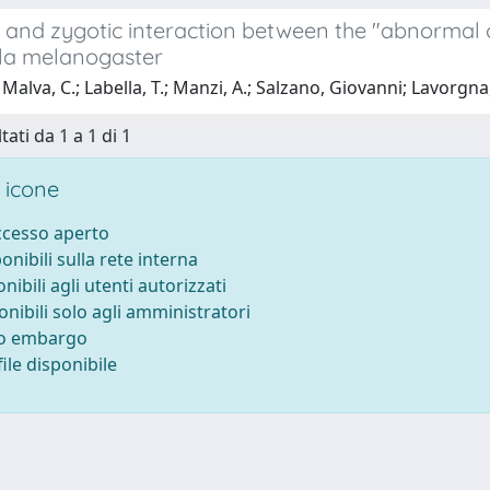
 and zygotic interaction between the "abnormal o
la melanogaster
Malva, C.; Labella, T.; Manzi, A.; Salzano, Giovanni; Lavorgna,
tati da 1 a 1 di 1
 icone
accesso aperto
ponibili sulla rete interna
onibili agli utenti autorizzati
onibili solo agli amministratori
to embargo
ile disponibile